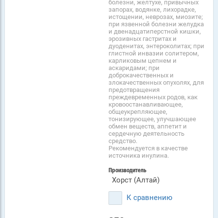
болезни, желтухе, привычных
запорах, водянке, лихорадке,
истощении, неврозах, миозите;
при язвенной болезни желудка
и двенадцатиперстной кишки,
эрозивных гастритах и
дуоденитах, энтероколитах; при
глистной инвазии солитером,
карликовым цепнем и
аскаридами; при
доброкачественных и
злокачественных опухолях, для
предотвращения
преждевременных родов, как
кровоостанавливающее,
общеукрепляющее,
тонизирующее, улучшающее
обмен веществ, аппетит и
сердечную деятельность
средство.
Рекомендуется в качестве
источника инулина.
Производитель
Хорст (Алтай)
К сравнению