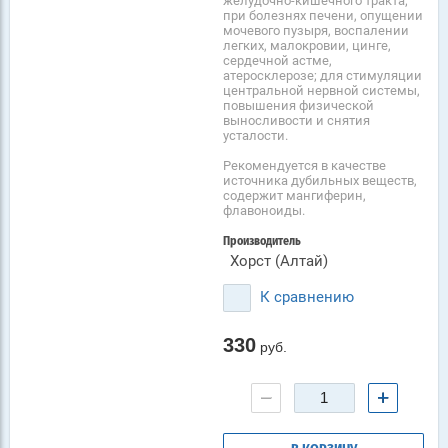
желудочно-кишечного тракта;
при болезнях печени, опущении
мочевого пузыря, воспалении
легких, малокровии, цинге,
сердечной астме,
атеросклерозе; для стимуляции
центральной нервной системы,
повышения физической
выносливости и снятия
усталости.
Рекомендуется в качестве
источника дубильных веществ,
содержит мангиферин,
флавоноиды.
Производитель
Хорст (Алтай)
К сравнению
330
руб.
−
+