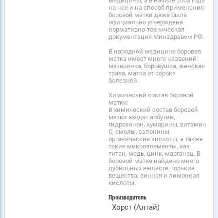
медицины, а в начале 2003 года
на нее и на способ применения
боровой матки даже была
официально утверждена
нормативно-техническая
документация Минздравом РФ.
В народной медицине боровая
матка имеет много названий:
материнка, боровушка, женская
трава, матка от сорока
болезней.
Химический состав боровой
матки:
В химический состав боровой
матки входят арбутин,
гидрохинон, кумарины, витамин
С, смолы, сапонины,
органические кислоты, а также
такие микроэлементы, как
титан, медь, цинк, марганец. В
боровой матке найдено много
дубильных веществ, горькие
вещества, винная и лимонная
кислоты.
Производитель
Хорст (Алтай)