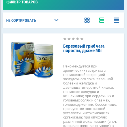
ФИЛЬТР ТОВАРОВ
НЕ СОРТИРОВАТЬ
Березовый гриб чага
наросты, драже 50г
Рекомендуется при
хронических гастритах с
пониженной секрецией
желудочного сока, язвенной
болезни желудка и
двенадцатиперстной кишки,
полипозе желудка и
кишечника; при сердечных и
головных болях и спазмах,
головокружениях, бессоннице;
при чувстве постоянной
усталости, интоксикациях
организма; при опухолях
различной локализации (в т.ч.
злокачественные опухоли) в