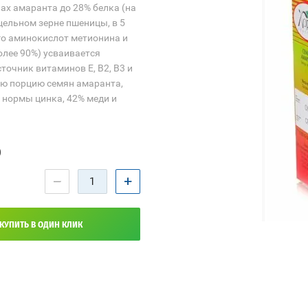
ах амаранта до 28% белка (на
 цельном зерне пшеницы, в 5
ого аминокислот метионина и
олее 90%) усваивается
точник витаминов Е, В2, В3 и
ую порцию семян амаранта,
 нормы цинка, 42% меди и
)
−
+
КУПИТЬ В ОДИН КЛИК