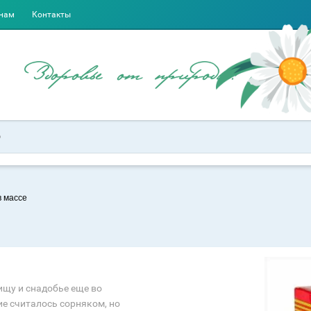
нам
Контакты
в массе
ищу и снадобье еще во
ие считалось сорняком, но