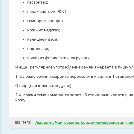
гастритах;
язвах системы ЖКТ;
геморрое, запорах;
кожных недугах;
излишнем весе;
онкологии;
высоких физических нагрузках.
И еще - регулярное употребление семян амаранта в пищу 
1 ч. ложку семян амаранта перемолоть и залить 1 стакано
Отвар (при кожных недугах):
2 ч. ложки семян амаранта залить 3 стаканами кипятка, н
кожу.
теги:
Амарант
,
Чай
,
семена
,
сердечно-сосудистая
,
при