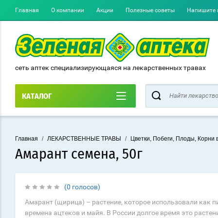
Главная
О компании
Акции
Полезные советы
Напишите 
сеть аптек специализирующаяся на лекарственных травах
КАТАЛОГ
Главная
/
ЛЕКАРСТВЕННЫЕ ТРАВЫ
/
Цветки, Побеги, Плоды, Корни 
Амарант семена, 50г
(0 голосов)
Амарант (щирица) – растение, которое использовали как п
времена ацтеков и майя. В России долгое время это растен