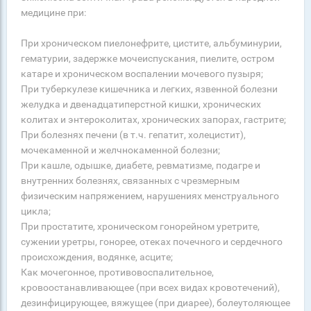
медицине при:
При хроническом пиелонефрите, цистите, альбуминурии,
гематурии, задержке мочеиспускания, пиелите, остром
катаре и хроническом воспалении мочевого пузыря;
При туберкулезе кишечника и легких, язвенной болезни
желудка и двенадцатиперстной кишки, хронических
колитах и энтероколитах, хронических запорах, гастрите;
При болезнях печени (в т.ч. гепатит, холецистит),
мочекаменной и желчнокаменной болезни;
При кашле, одышке, диабете, ревматизме, подагре и
внутренних болезнях, связанных с чрезмерным
физическим напряжением, нарушениях менструального
цикла;
При простатите, хроническом гонорейном уретрите,
сужении уретры, гонорее, отеках почечного и сердечного
происхождения, водянке, асците;
Как мочегонное, противовоспалительное,
кровоостанавливающее (при всех видах кровотечений),
дезинфицирующее, вяжущее (при диарее), болеутоляющее