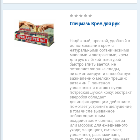
Спецмазь Крем для рук
Надёжный, простой, удобный в
использовании крем с
натуральными органическими
маслами и экстрактами; крем
для рук с лёгкой текстурой
быстро впитывается, не
оставляет жирные следы,
витаминизирует и способствует
заживлению мелких трещин;
витамин F, пантенол
увлажняют и питают сухую
потрескавшуюся кожу; экстракт
зверобоя обладает
дезинфицирующим действием;
помогает устранить шелушение,
в том числе вызванное
неблагоприятным
воздействием солнца, ветра
или мороза; для ежедневного
ухода; защищает, смягчает,
увлажняет, разглаживает,
питает, омолаживает, очищает,